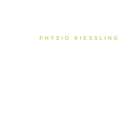
PHYSIO KIESSLING
IHRE 
PHYSIOT
IN DRESD
PLAUEN 